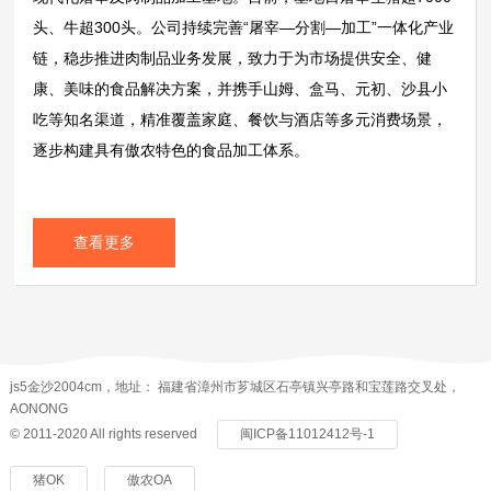
头、牛超300头。公司持续完善“屠宰—分割—加工”一体化产业
链，稳步推进肉制品业务发展，致力于为市场提供安全、健
康、美味的食品解决方案，并携手山姆、盒马、元初、沙县小
吃等知名渠道，精准覆盖家庭、餐饮与酒店等多元消费场景，
逐步构建具有傲农特色的食品加工体系。
查看更多
js5金沙2004cm，地址： 福建省漳州市芗城区石亭镇兴亭路和宝莲路交叉处，
AONONG
© 2011-2020 All rights reserved
闽ICP备11012412号-1
猪OK
傲农OA