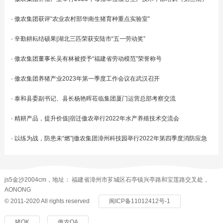
·
傲农集团获评“农业农村部华南生猪育种重点实验室”
·
辛勤耕耘结硕果|湖北三匹荣获安陆市“五一劳动奖”
·
傲农集团董事长吴有林被授予“福建省劳动模范”荣誉称号
·
傲农集团养猪产业2023年第一季度工作会议在武汉召开
·
泰和县委副书记、县长杨艳晖莅临集团厦门运营总部考察交流
·
精耕产品，提升价值|宿迁傲农举行2022年水产养殖技术交流会
·
以练为战，防患未“燃”|傲农集团漳州科技园举行2022年第四季度消防应急
演练活动
js5金沙2004cm，地址： 福建省漳州市芗城区石亭镇兴亭路和宝莲路交叉处，
AONONG
© 2011-2020 All rights reserved
闽ICP备11012412号-1
猪OK
傲农OA